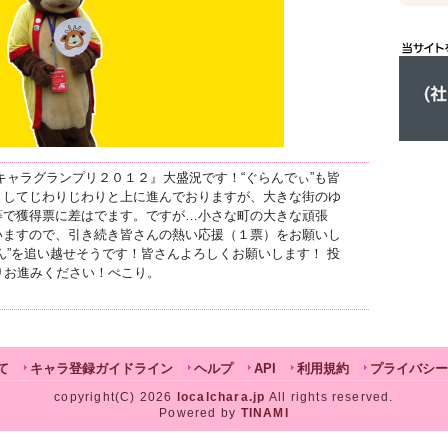
キャラグランプリ２０１２』大盛況です！“ぐらんでぃ”も皆
ましてじわりじわりと上に進んでおりますが、大きな街のゆ
等で獲得票に差はでます。ですが…小さな町の大きな頑張
いますので、引き続き皆さんの熱い応援（１票）をお願いし
ん”を追い越せそうです！皆さんよろしくお願いします！ 投
りお進みください！ぺこり。
て
キャラ登録ガイドライン
ヘルプ
API
利用規約
プライバシー
copyright(C) 2026
localchara.jp
All rights reserved.
Powered by
TINAMI