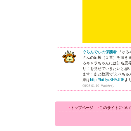
ぐらんでぃの保護者
『ゆる
さんの応援（１票）を頂き
るキャラちゃんには知名度
り！を見せていきたいと思
ます！あと数票で“えべちゅ
票は
http://bit.ly/SHAJDB
よ
09/26 01:10
Webから
トップページ
このサイトについ