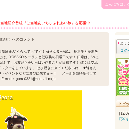
こんにちは、
ご当地紹介番組『ご当地あいちぃふれあい旅』を応援中！
へのコメント
郡鹿追町）
よう
ログ
歳雄鹿の“ぐらんでぃ”です！ 好きな食べ物は、鹿追牛と鹿追そ
は、YOSAKOIソーランと朝寝坊の日曜日です！ 口癖は、“ぺこ
交流して、お友だちをいっぱい作ることが目標です！ ぼくは交流
ッターをしています。 ぜひ覗きに来てくださいね！ ★皆さん
り・イベントなどに遊びに来てぇ～！ メールを随時受付けて
： gura-0321@hotmail.co.jp
トピ
[12/
応の