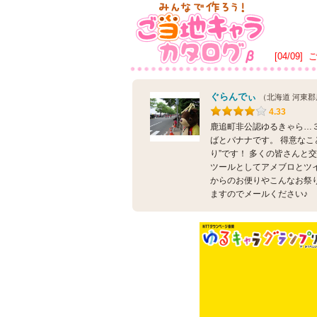
[04/09]
ぐらんでぃ
（北海道 河東
4.33
鹿追町非公認ゆるきゃら…３
ばとバナナです。 得意なこと
り”です！ 多くの皆さんと
ツールとしてアメブロとツイ
からのお便りやこんなお祭
ますのでメールください♪ E-mail