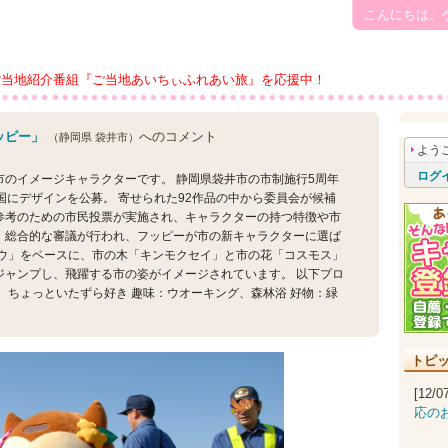
こんにちは、
ご当地紹介番組『ご当地あいちぃふれあい旅』を応援中！
ッピー」
へのコメント
（静岡県 袋井市）
よう
ログ
市のイメージキャラクターです。 静岡県袋井市の市制施行5周年
国にデザインを公募。 寄せられた92作品の中から委員会が候補
参考のための市民投票が実施され、キャラクターの持つ特徴や市
、総合的な審議が行われ、フッピーが市の新キャラクターに選ば
ロウ」をベースに、市の木「キンモクセイ」と市の花「コスモス」
ジャンプし、飛躍する市の姿がイメージされています。 以下プロ
、ちょっといたずら好き 趣味：ウオーキング、森林浴 好物：緑
トピ
[12/
応の