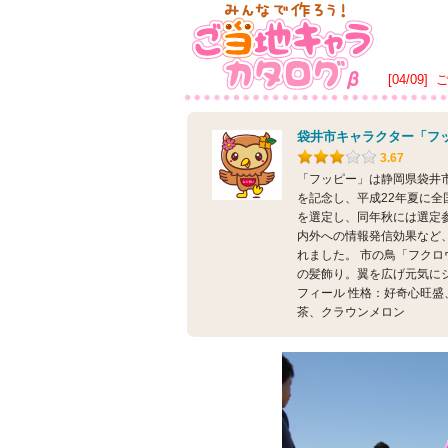
[04/09]
袋井市キャラクター「フ
3.67
「フッピー」は静岡県袋井
を記念し、平成22年夏に全
を選定し、同年秋には選定
内外への情報発信効果など
れました。 市の鳥「フク
の髪飾り。翼を広げ元気に
フィール 性格：好奇心旺盛
茶、クラウンメロン