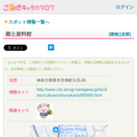
ログイン
スポット情報一覧へ
郷土資料館
[建物]
[史跡]
「みんなで作る」ご当地キャラ情報サイトという性質上、情報の正確性は保証されませんの
で、必ず事前にご確認の上ご利用ください。
住所
神奈川県厚木市寿町3-15-26
http://www.city.atsugi.kanagawa.jp/facili
情報サイト
ties/culture/shiryoukan/p005409.html
関連キャラ