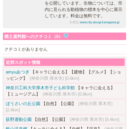
を公開しています。生物については、市
内に見られる動植物の標本を中心に展示
しています。料金は無料です。
引用元
www.city.atsugi.kanagawa.jp
郷土資料館へのクチコミ（0）
クチコミがありません
近郊スポット情報
amyuあつぎ
【キャラに会える】
【建物】
【グルメ】
【ショ
ッピング】
(神奈川県 厚木市)
[0.6km]
神奈川工科大学厚木市子ども科学館
【キャラに会える】
【ミュージアム】
(神奈川県 厚木市)
[0.8km]
ぼうさいの丘公園
【自然】
【公園】
(神奈川県 厚木市)
[2.4km]
荻野運動公園
【自然】
【公園】
(神奈川県 厚木市)
[5.4km]
飯山温泉郷
【キャラに会える】
【自然】
【温泉】
(神奈川県