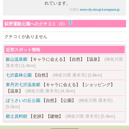
れています。
引用元
www.city.atsugi.kanagawa.jp
荻野運動公園へのクチコミ（0）
クチコミがありません
近郊スポット情報
飯山温泉郷
【キャラに会える】
【自然】
【温泉】
(神奈川県
厚木市)
[1.4km]
七沢森林公園
【自然】
(神奈川県 厚木市)
[3.8km]
東丹沢七沢温泉郷
【キャラに会える】
【ショッピング】
【温泉】
(神奈川県 厚木市)
[4.3km]
ぼうさいの丘公園
【自然】
【公園】
(神奈川県 厚木市)
[5.0km]
郷土資料館
【史跡】
【建物】
(神奈川県 厚木市)
[5.4km]