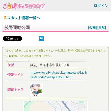
ログイン
スポット情報一覧へ
荻野運動公園
[公園]
[自然]
「みんなで作る」ご当地キャラ情報サイトという性質上、情報の正確性は保証されませんの
で、必ず事前にご確認の上ご利用ください。
住所
神奈川県厚木市中荻野1500
http://www.city.atsugi.kanagawa.jp/facili
情報サイト
ties/sports/park/p003585.html
関連キャラ