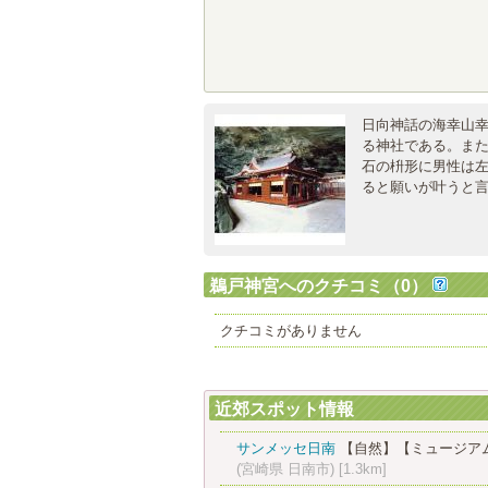
日向神話の海幸山
る神社である。ま
石の枡形に男性は
ると願いが叶うと
鵜戸神宮へのクチコミ（0）
クチコミがありません
近郊スポット情報
サンメッセ日南
【自然】
【ミュージア
(宮崎県 日南市)
[1.3km]