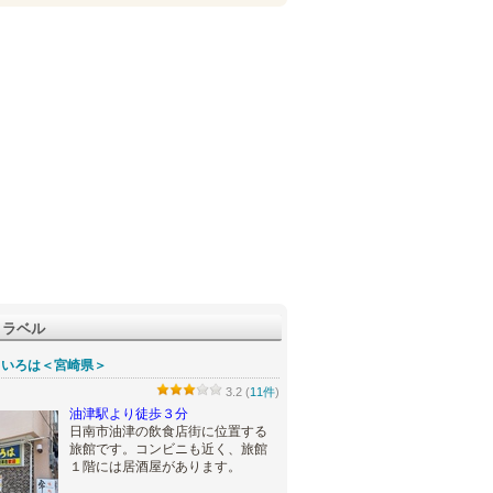
トラベル
 いろは＜宮崎県＞
3.2 (
11件
)
油津駅より徒歩３分
日南市油津の飲食店街に位置する
旅館です。コンビニも近く、旅館
１階には居酒屋があります。