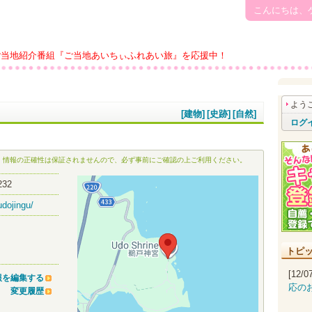
こんにちは、
ご当地紹介番組『ご当地あいちぃふれあい旅』を応援中！
よう
[建物]
[史跡]
[自然]
ログ
、情報の正確性は保証されませんので、必ず事前にご確認の上ご利用ください。
32
udojingu/
トピ
[12/
報を編集する
応の
変更履歴