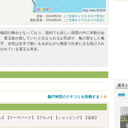
登録：2014/05/16 （
ご当地キャラカタログ担当
）
最終更新：2014/05/28 （
ご当地キャラカタログ担当
）
幸物語の舞台となっており、国内でも珍しい洞窟の中に本殿があ
た、豊玉姫が残していたと伝えられるお乳岩や、亀の形をした亀
左手、女性は右手で願いを込めながら陶器で出来た玉を投げ入れ
言われている運玉も有名。
楽天
旅館
鵜戸神宮のクチコミを投稿する！
ム】
【テーマパーク】
【グルメ】
【ショッピング】
【温泉】