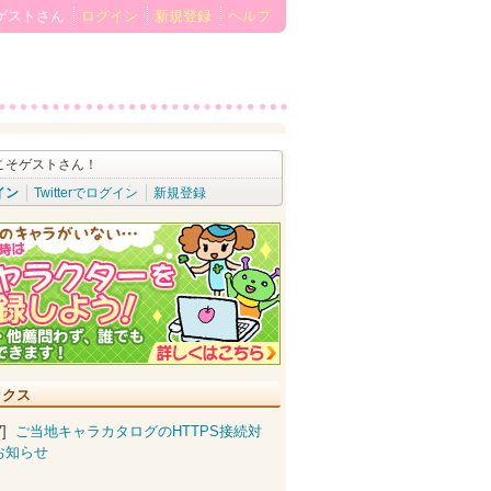
ゲストさん
ログイン
新規登録
ヘルプ
こそゲストさん！
イン
Twitterでログイン
新規登録
ックス
07]
ご当地キャラカタログのHTTPS接続対
お知らせ