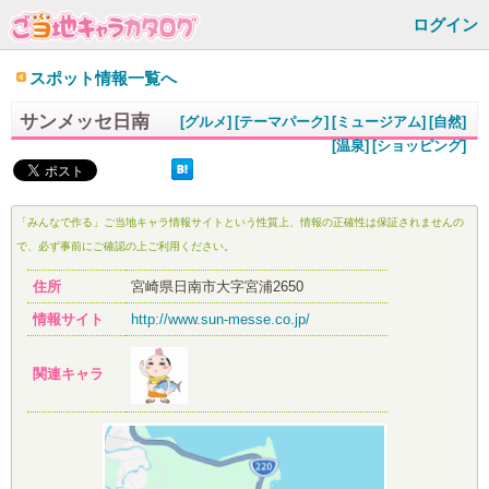
ログイン
スポット情報一覧へ
サンメッセ日南
[グルメ]
[テーマパーク]
[ミュージアム]
[自然]
[温泉]
[ショッピング]
「みんなで作る」ご当地キャラ情報サイトという性質上、情報の正確性は保証されませんの
で、必ず事前にご確認の上ご利用ください。
住所
宮崎県日南市大字宮浦2650
情報サイト
http://www.sun-messe.co.jp/
関連キャラ