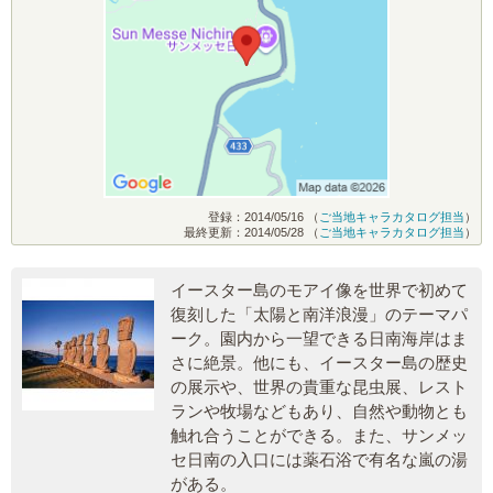
登録：2014/05/16 （
ご当地キャラカタログ担当
）
最終更新：2014/05/28 （
ご当地キャラカタログ担当
）
イースター島のモアイ像を世界で初めて
復刻した「太陽と南洋浪漫」のテーマパ
ーク。園内から一望できる日南海岸はま
さに絶景。他にも、イースター島の歴史
の展示や、世界の貴重な昆虫展、レスト
ランや牧場などもあり、自然や動物とも
触れ合うことができる。また、サンメッ
セ日南の入口には薬石浴で有名な嵐の湯
がある。