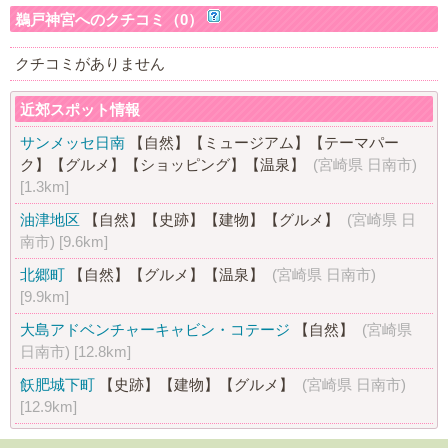
鵜戸神宮へのクチコミ（0）
クチコミがありません
近郊スポット情報
サンメッセ日南
【自然】
【ミュージアム】
【テーマパー
ク】
【グルメ】
【ショッピング】
【温泉】
(宮崎県 日南市)
[1.3km]
油津地区
【自然】
【史跡】
【建物】
【グルメ】
(宮崎県 日
南市)
[9.6km]
北郷町
【自然】
【グルメ】
【温泉】
(宮崎県 日南市)
[9.9km]
大島アドベンチャーキャビン・コテージ
【自然】
(宮崎県
日南市)
[12.8km]
飫肥城下町
【史跡】
【建物】
【グルメ】
(宮崎県 日南市)
[12.9km]