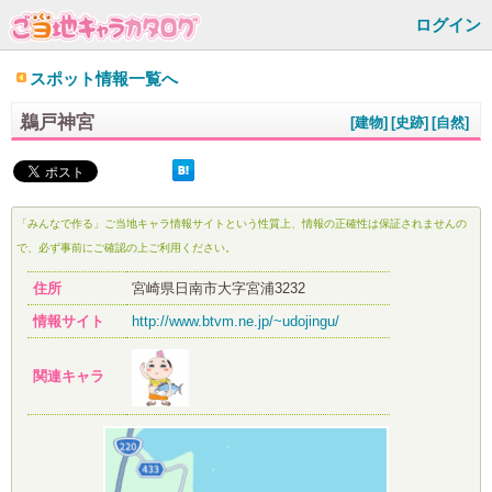
ログイン
スポット情報一覧へ
鵜戸神宮
[建物]
[史跡]
[自然]
「みんなで作る」ご当地キャラ情報サイトという性質上、情報の正確性は保証されませんの
で、必ず事前にご確認の上ご利用ください。
住所
宮崎県日南市大字宮浦3232
情報サイト
http://www.btvm.ne.jp/~udojingu/
関連キャラ