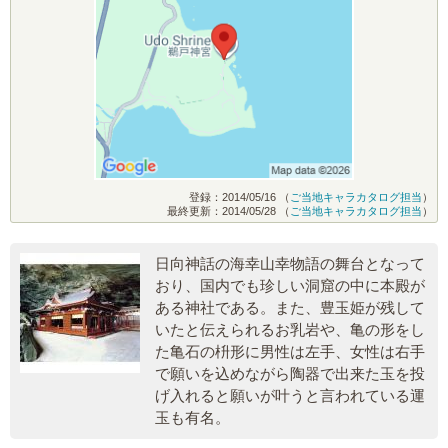
登録：2014/05/16 （
ご当地キャラカタログ担当
）
最終更新：2014/05/28 （
ご当地キャラカタログ担当
）
日向神話の海幸山幸物語の舞台となって
おり、国内でも珍しい洞窟の中に本殿が
ある神社である。また、豊玉姫が残して
いたと伝えられるお乳岩や、亀の形をし
た亀石の枡形に男性は左手、女性は右手
で願いを込めながら陶器で出来た玉を投
げ入れると願いが叶うと言われている運
玉も有名。