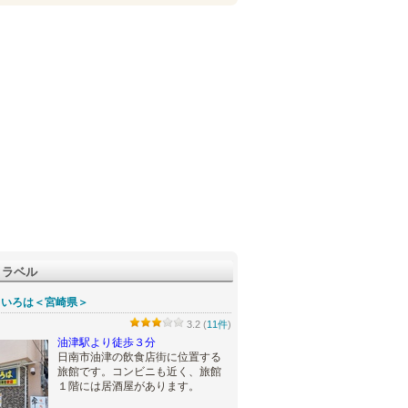
トラベル
 いろは＜宮崎県＞
3.2 (
11件
)
油津駅より徒歩３分
日南市油津の飲食店街に位置する
旅館です。コンビニも近く、旅館
１階には居酒屋があります。