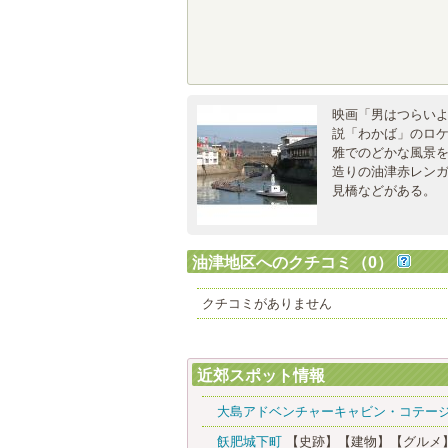
映画「男はつらい
説「わかば」のロ
雅でのどかな風景
造りの油津赤レン
見橋などがある。
油津地区へのクチコミ（0）
クチコミがありません
近郊スポット情報
大島アドベンチャーキャビン・コテー
飫肥城下町
【史跡】
【建物】
【グルメ