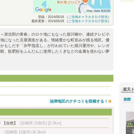
登録：2014/05/16 （
ご当地キャラカタログ担当
）
最終更新：2014/05/28 （
ご当地キャラカタログ担当
）
よ～寅次郎の青春」のロケ地にもなった堀川橋や、連続テレビ小
ケ地になった京屋酒造がある、情緒豊かな町並みが残る地区。優
をかもしだす「弁甲筏流し」が行われていた堀川運河や、レンガ
ガ館、飫肥杉をふんだんに使用したくぎなどの金属を使わない夢
楽天
旅館
油津地区のクチコミを投稿する！
ジ
【自然】
(宮崎県 日南市)
[5.3km]
】
(宮崎県 日南市)
[6.3km]