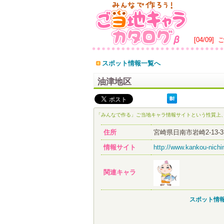
[04/09]
スポット情報一覧へ
油津地区
「みんなで作る」ご当地キャラ情報サイトという性質上
住所
宮崎県日南市岩崎2-13-3
情報サイト
http://www.kankou-nichi
関連キャラ
スポット情