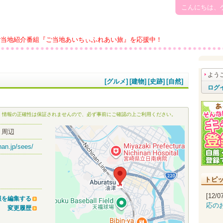
こんにちは、
ご当地紹介番組『ご当地あいちぃふれあい旅』を応援中！
よう
[グルメ]
[建物]
[史跡]
[自然]
ログ
、情報の正確性は保証されませんので、必ず事前にご確認の上ご利用ください。
 周辺
nan.jp/sees/
トピ
[12/
報を編集する
応の
変更履歴