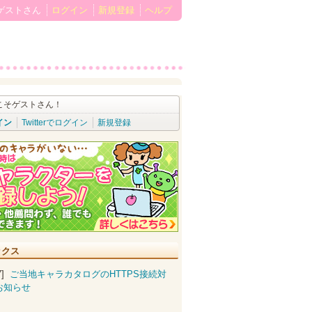
ゲストさん
ログイン
新規登録
ヘルプ
こそゲストさん！
イン
Twitterでログイン
新規登録
ックス
07]
ご当地キャラカタログのHTTPS接続対
お知らせ