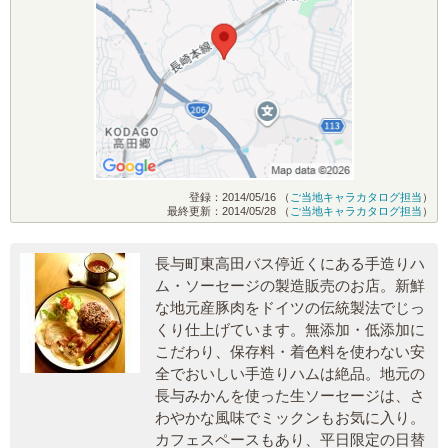
登録：2014/05/16 （
ご当地キャラカタログ担当
）
最終更新：2014/05/28 （
ご当地キャラカタログ担当
）
長与町東高田バス停近くにある手造りハ
ム・ソーセージの製造販売のお店。新鮮
な地元産豚肉をドイツの伝統製法でじっ
くり仕上げています。無添加・低添加に
こだわり、保存料・着色料を使わない安
全でおいしい手造りハムは絶品。地元の
長与みかんを使った生ソーセージは、さ
わやかな風味でミックンもお気に入り。
カフェスペースもあり、平日限定の日替